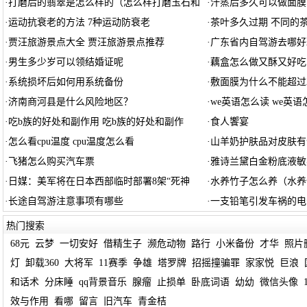
·
打磨后的翡翠是怎么样的（怎么样打磨玉石和
·
汗蒸后多久可以做面膜
·
运动抗衰老的方法 7种运动防衰老
·
茶叶多久过期 不同的
·
贾汪旅游景点大全 贾汪旅游景点推荐
·
广东省内自驾游去哪好
·
男生多少岁可以领结婚证呢
·
藕盒怎么做又酥又好吃
·
系统损坏后如何用系统备份
·
敷面膜为什么不能超过
·
济南商河县是什么风险地区？
·
we英语怎么读 we英
·
吃b族的好处和副作用 吃b族的好处和副作
·
食人饗宴
·
怎么看cpu温度 cpu温度怎么看
·
山羊奶护肤品对皮肤有
·
飞猪怎么购买汽车票
·
雅诗兰黛白金粉底液敏
·
日媒：美军将在日本西部临时部署8架“死神
·
水养竹子怎么养（水养
·
长途自驾游注意事项有哪些
·
一支铅笔引发车祸的电
热门搜索
68元
云梦
一切安好
借精生子
濒危动物
路行
小米备份
才华
照片
灯
卸载360
大将军
11赛季
争雄
塔罗牌
招摇撞骗罪
家家悦
巨浪
和话术
分床睡
qq背景音乐
腺瘤
止损单
卧底词语
幼幼
微信头像
效与作用
看哪
留言
旧汽车
青金桔