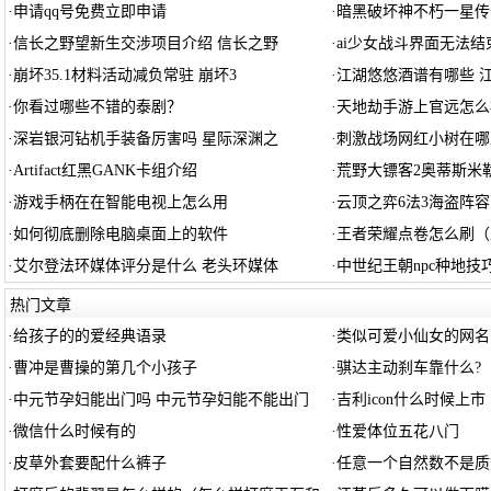
·
申请qq号免费立即申请
·
暗黑破坏神不朽一星传
·
信长之野望新生交涉项目介绍 信长之野
·
ai少女战斗界面无法结束
·
崩坏35.1材料活动减负常驻 崩坏3
·
江湖悠悠酒谱有哪些 
·
你看过哪些不错的泰剧？
·
天地劫手游上官远怎么
·
深岩银河钻机手装备厉害吗 星际深渊之
·
刺激战场网红小树在哪
·
Artifact红黑GANK卡组介绍
·
荒野大镖客2奥蒂斯米
·
游戏手柄在在智能电视上怎么用
·
云顶之弈6法3海盗阵容
·
如何彻底删除电脑桌面上的软件
·
王者荣耀点卷怎么刷（
·
艾尔登法环媒体评分是什么 老头环媒体
·
中世纪王朝npc种地技
热门文章
·
给孩子的的爱经典语录
·
类似可爱小仙女的网名
·
曹冲是曹操的第几个小孩子
·
骐达主动刹车靠什么?
·
中元节孕妇能出门吗 中元节孕妇能不能出门
·
吉利icon什么时候上市
·
微信什么时候有的
·
性爱体位五花八门
·
皮草外套要配什么裤子
·
任意一个自然数不是质