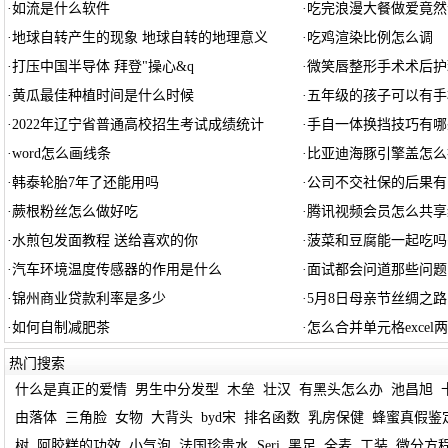
·
如流是什么软件
·
吃完浪漫大餐做爱竟然
·
地球自转产生的现象 地球自转的地理意义
·
吃鸡渲染比例怎么调
·
打压中国半导体 拜登"操心&q
·
微笑唇整形手术术后护
·
黄瓜最佳种植时间是什么时候
·
五年级的孩子可以有手
·
2022年辽宁省普通高校招生考试成绩统计
·
手自一体换挡技巧有哪
·
word怎么画线条
·
比亚迪海豚引擎盖怎么
·
韩泰轮胎7年了还能用吗
·
公司不交社保的后果有
·
蕨根粉丝怎么做好吃
·
腾讯视频会员怎么共享
·
水煎包发面教程 送给喜欢的你
·
菠菜和豆腐能一起吃吗
·
汽车环境温度传感器的作用是什么
·
面试都会问道那些问题
·
锦州商业贷款利率是多少
·
5月8日母亲节丝绸之
·
如何自制减肥茶
·
怎么合并单元格excel
热门搜索
什么是真正的爱情
男生中分发型
木垒
壮汉
有黑头怎么办
池昌旭
由落体
三角脸
女物
大背头
byd宋
排名函数
乳房保健
蜂蜜真假鉴
树
阿胶糕的功效
小气泡
法国珍贵水
Seri
黑足
全麦
工装
微分方