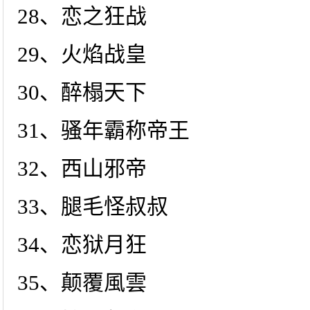
28、恋之狂战
29、火焰战皇
30、醉榻天下
31、骚年霸称帝王
32、西山邪帝
33、腿毛怪叔叔
34、恋狱月狂
35、颠覆風雲