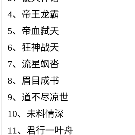
4、帝王龙霸
5、帝血弑天
6、狂神战天
7、流星飒沓
8、眉目成书
9、道不尽凉世
10、未料情深
11、君行一叶舟