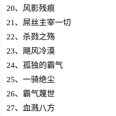
20、风影残痕
21、屌丝主宰一切
22、杀戮之殇
23、飓风冷漠
24、孤独的霸气
25、一骑绝尘
26、霸气蔑世
27、血溅八方