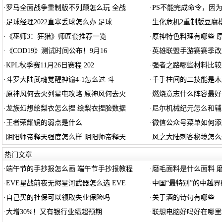
·
罗马全面战争重制版不列颠怎么玩 全战
·
PS不能完成命令，因
·
足球经理2022直塞丢球怎么办 足球
·
生化危机2重制版豆腐
·
《巫师3：狂猎》师匠套推荐一览
·
原神特色料理有哪些 
·
《COD19》测试时间公布！9月16
·
英雄联盟手游赛赛季改版
·
KPL秋季赛11月26日赛程 202
·
强者之路哪些材料比较
·
斗罗大陆武魂觉醒神谕4-1怎么过 斗
·
千手柱间的二技能是木
·
原神风何去火列星屯攻略 原神风何去火
·
燃烧意志什么阵容最好
·
龙族幻想绘梨衣怎么捏 绘梨衣捏脸数据
·
尼尔机械纪元怎么和辅助
·
王者荣耀镜的弱点是什么
·
微信公众号菜单如何添
·
阴阳师帝释天强度怎么样 阴阳师帝释天
·
风之大陆刺客秘境怎么
热门文章
·
端午节的手抄报怎么画 端午节手抄报教程
·
磨毛面料是什么面料 
·
EVE星战前夜无烬星河武器怎么选 EVE
·
中国“最特别”的中越
·
自己买的社保可以领取失业保险吗
·
关于酒的诗句有哪些
·
大增30%！又有银行业绩超预期
·
联想电脑好吗好在哪里