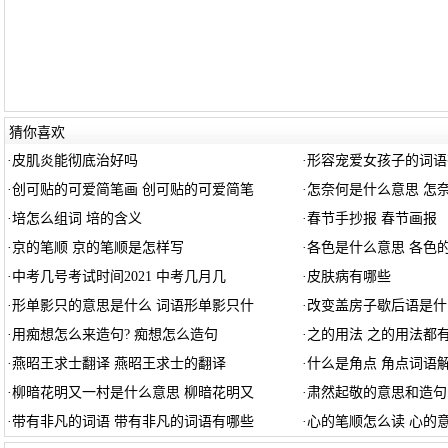
猜你喜欢
·
皮肌炎能彻底治好吗
·
形容宠爱女孩子的词语
·
创可贴的可爱简笔画 创可贴的可爱简笔
·
怎奈何是什么意思 怎
·
培怎么组词 培的含义
·
春节手抄报 春节画报
·
京的笔顺 京的笔顺是怎样写
·
各色是什么意思 各色
·
中考几号考试时间2021 中考几月几
·
皮肤病有哪些
·
形单影只的意思是什么 词语形单影只什
·
改变盖房子歇后语是什
·
用痴想怎么来造句? 痴想怎么造句
·
之的用法 之的用法都
·
燕昭王求士翻译 燕昭王求士的翻译
·
什么是角点 角点词语
·
柳暗花明又一村是什么意思 柳暗花明又
·
肃然起敬的意思和造句
·
带有非凡的词语 带有非凡的词语有哪些
·
心的笔顺怎么读 心的