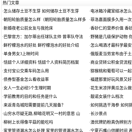
热门文章
·
怎么储存土豆不生芽 如何储存土豆不生芽
·
电冰箱冷藏室结冰怎么
·
朝阳轮胎质量怎么样（朝阳轮胎质量怎么样多
·
菲洛嘉面膜多久用一次
·
新婚夜老公前女友与我抢床
·
香砂仁的营养价值 香
·
巴黎官方：加尔蒂出任球队主帅 曾率队夺法
·
野猪是几级保护动物 
·
鲜柠檬泡水的好处 鲜柠檬泡水的好处介绍
·
怎么喝酒才最科学最安
·
单身男女3上映时间
·
俄版麦当劳宣布由于土
·
恬妞个人详细资料 恬妞个人资料简历档案
·
商业贷转公积金贷流程
·
支付宝公交乘车码怎么用
·
猕猴桃和葡萄可以一起
·
债券型基金怎么看收益率
·
福建那里好玩风景又好
·
女人一生必经5个生理时期
·
花生米凉拌黄瓜怎么做
·
学前教育的目的和任务是什么
·
靓诺女装什么档次
·
来返青岛城阳需要提前几天报备？
·
如何挑选干海参 如何
·
山穷水尽疑无路,柳暗花明又一村的意思 山
·
长沙景点
·
柳树上长得像平菇的能吃吗
·
澳优牌奶粉真伪辨别方
·
家里管道漏水怎么处理 家里的管道漏水怎么
·
宁夏石嘴山供暖时间 