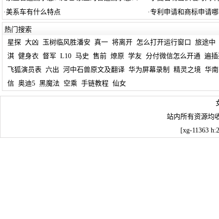
·
美系车有什么特点
·
专利申请和商标申请哪
热门搜索
星探
大凶
玉树临风胜潘安
真一
将离开
怎么打开运行窗口
旅途中
淇
健身衣
督军
L10
马史
售前
燎原
学友
分付微信怎么开通
遍插
飞狐演员表
六出
河中石兽原文及翻译
华为屏幕录制
精灵之境
华南
信
奥迪5
黑魔法
空乘
手链教程
仙女
站内所有资源均
[xg-11363 