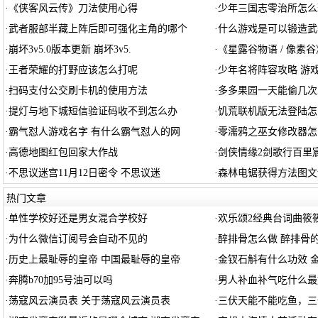
·
《侠客风云传》刀法使用心得
·
少年三国志零治所怎么
·
武者服部半藏上阵后即可强化主角的哪个
·
什么游戏是可以锻造武
·
崩坏3v5.0版本更新 崩坏3v5.
·
《星露谷物语 / 像素
·
王者荣耀的打野应该怎么打呢
·
少年名将阵容攻略 游
·
扫码支付公交刷卡机的使用方法
·
多多果园一天能偷几次
·
提灯与地下城短信验证码收不到怎么办
·
饥荒联机版无法登陆怎
·
霸气怼人游戏名字 有什么霸气怼人的网
·
零濡鸦之巫女修改器怎
·
高德地图红包回家大作战
·
剑侠情缘2剑歌行百里
·
不思议迷宫11月12日密令 不思议迷
·
森林电锯获得方法图文
热门文章
·
单性学校好还是男女混合学校好
·
欢乐颂2经典台词曲筱
·
为什么微信订阅号会自动不见的
·
醉排骨怎么做 醉排骨
·
历史上最耻辱的皇帝 中国最耻辱的皇帝
·
金钗石斛有什么功效 
·
奔腾b70加95号油可以吗
·
男人补血补气吃什么最
·
荡寇风云演员表 关于荡寇风云演员表
·
三伏天能不能吃鱼，三