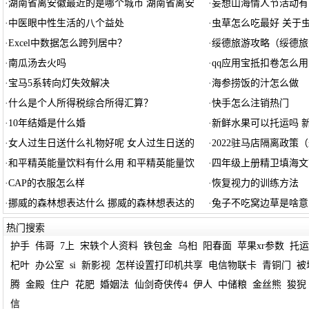
·
湖南省离安徽最近的是哪个城市 湖南省离安
·
妄想山海情人节活动有
·
中医眼中性生活的八个益处
·
虫草怎么吃最好 关于
·
Excel中数据怎么跨列居中？
·
绥德旅游攻略（绥德旅
·
南瓜汤去火吗
·
qq应用宝抵扣卷怎么用
·
宝马5系转向灯失效解决
·
海参捞饭的汁怎么做
·
什么是个人所得税综合所得汇算？
·
快手怎么注销热门
·
10年结婚是什么婚
·
新鲜水果可以托运吗 
·
女人过生日送什么礼物好呢 女人过生日送的
·
2022驻马店隔离政策
·
和平精英能量饮料有什么用 和平精英能量饮
·
四年级上册精卫填海文
·
CAP的衣服怎么样
·
恢复视力的训练方法
·
挪威的森林想表达什么 挪威的森林想表达的
·
兔子不吃窝边草是啥意
热门搜索
护手
伟哥
7上
宋轶个人资料
铁包金
乌桕
阳春面
苹果xr参数
托运
杞叶
办公室
si
新影视
怎样设置打印机共享
电信物联卡
青铜门
被
腾
金殿
住户
花肥
婚姻法
仙剑奇侠传4
伊人
中储粮
金丝熊
狻猊
信