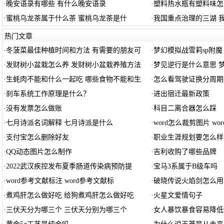
·
晚安语录有哪些 有什么晚安语录
·
塑料热水瓶有塑料味怎
·
蜜桃乌龙茶属于什么茶 蜜桃乌龙茶是什
·
我国重点治理的三湖 
热门文章
·
冬菠菜最佳种植时间和方法 有需要的朋友可
·
梦幻模拟战雪莉sp附魔
·
发财树小盆栽怎么养 发财树小盆栽养殖方法
·
梦见逆行是什么意思 
·
生蚝肉不能和什么一起吃 哪些食物不能和生
·
怎么看驾驶证换分周期
·
刹车系统工作原理是什么？
·
进出宿迁最新政策
·
没有发票怎么做账
·
科目二离合器怎么踩
·
七月诗派名词解释 七月诗派是什么
·
word怎么裁剪图片 wo
·
支付宝怎么删除好友
·
职业生涯规划要怎么样
·
QQ动态图片怎么制作
·
吉利收购了哪些品牌
·
2022武汉疾控发布夏季肠道传染病预防提
·
宝马3系属于B级车吗
·
word参考文献标注 word参考文献标
·
破晓传说火焰剑怎么用
·
煮鸡肝怎么做好吃 给狗煮鸡肝怎么做好吃
·
火星文爱情句子
·
三伏天分为哪三个 三伏天分别为哪三个
·
女人暴饮暴食容易降低