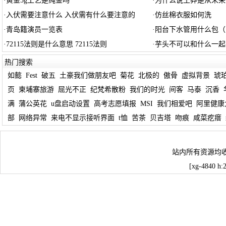
·
黄金5g工艺是纯金吗
·
为什么说王莽是从未来
·
入伏需要注意什么 入伏需有什么要注意的
·
仿丝棉衣服如何洗
·
青岛籍演员一览表
·
阳台下水管用什么包（
·
72115法则是什么意思 72115法则
·
芋头不可以和什么一起
热门搜索
如懿
Fest
破五
土豪我们做朋友吧
菊花
北极的
傲骨
虚拟背景
琥
页
柬埔寨旅游
屈光不正
纪梵希散粉
我们的时光
间客
马泰
沉香
满
蒲公英花
u盘启动设置
高考志愿填报
MSI
我们相爱吧
阿里健康
部
网络异常
来电不显示接听界面
t恤
苦茶
贝吉塔
吻痕
咸菜疙瘩
站内所有资源均
[xg-4840 h