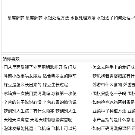
星座解梦 星座解梦 水银处理方法 水银处理方法 水银洒了如何处理--6
猜你喜欢
·
门从里面反锁了外面用钥匙能开吗 门从
·
怎么去除手上的龙虾味
·
睡前小故事哄女朋友 适合哄朋友的睡前
·
梦见抱着男婴把尿有什
·
绿豆是怎么长出来的 绿豆生长过程
·
郊游带什么食物 郊游
·
冰箱第一次使用要清洗吗 冰箱第一次使
·
围棋只能吃一子吗 围
·
辛苦的句子说说心情 辛苦心累的微信说
·
如何检查冰箱密封条是
·
梦到别人生孩子有什么预兆 梦到别人生
·
韭菜种子种植方法 韭
·
天地天珠寓意 天地天珠有哪些寓意呢
·
水产品指的是什么意思
·
泡沫发蜡能托运上飞机吗 飞机上可以托
·
如何正确清洗保温杯 