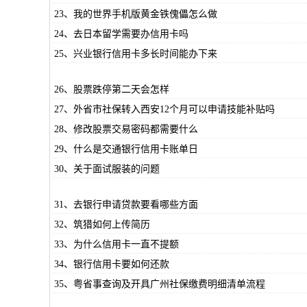
23、我的世界手机版黄金铁傀儡怎么做
24、去日本留学需要办信用卡吗
25、兴业银行信用卡多长时间能办下来
26、股票跌停第二天会怎样
27、外省市社保转入西安12个月可以申请技能补贴吗
28、修改股票交易密码都需要什么
29、什么是交通银行信用卡账单日
30、关于面试服装的问题
31、去银行申请贷款要看哪些方面
32、筑猎如何上传简历
33、为什么信用卡一直不提额
34、银行信用卡要如何还款
35、粤省事查询及开具广州社保缴费明细清单流程