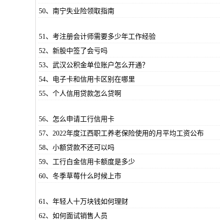
50、南宁失业险领取指南
51、考注册会计师需要多少年工作经验
52、新股中签了会亏吗
53、武汉公积金单位账户怎么开通？
54、电子卡和信用卡区别在哪里
55、个人信用贷款怎么贷啊
56、怎么申请工行信用卡
57、2022年度江西职工养老保险使用的月平均工资公布
58、小额贷款不还可以吗
59、工行白金信用卡额度是多少
60、冬季草莓什么时候上市
61、年轻人十万块钱如何理财
62、如何面试销售人员