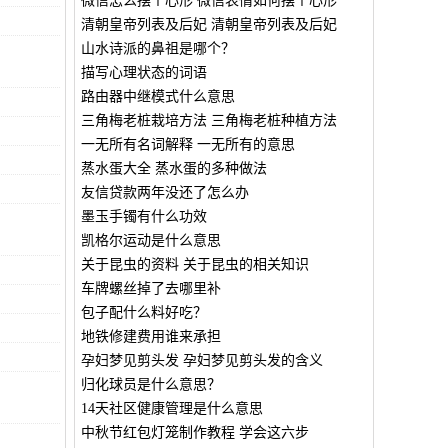
微信怎么摆个心形 微信表情如何摆个心形
清朝皇帝列表及后妃 清朝皇帝列表及后妃
山水诗派的鼻祖是哪个？
描写心理状态的词语
路由器中继模式什么意思
三角梅老桩栽培方法 三角梅老桩种植方法
一无所有名词解释 一无所有的意思
蒸水蛋大全 蒸水蛋的多种做法
友信贷款两年没还了怎么办
墨玉手镯有什么功效
凯格尔运动是什么意思
关于昆虫的资料 关于昆虫的相关知识
车牌螺丝掉了去哪里补
包子配什么料好吃？
地铁修建费用谁来承担
孕妇梦见剪头发 孕妇梦见剪头发的含义
归化球员是什么意思？
14天社区健康管理是什么意思
中秋节红包灯笼制作教程 学会这六步