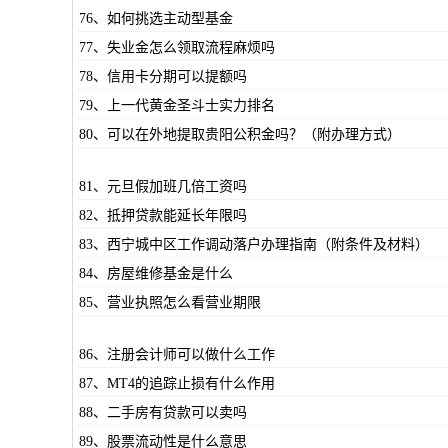
76、如何挑选主动型基金
77、失业金怎么领取流程麻烦吗
78、信用卡分期可以提额吗
79、上一代黄金圣斗士实力排名
80、可以在外地提取贵阳公积金吗？（附办理方式）
81、元旦假加班几倍工资吗
82、抵押贷款能延长年限吗
83、西宁城中区工作调动落户办理指南（附条件及材料）
84、房屋维修基金是什么
85、营业执照怎么看营业期限
86、注册会计师可以做什么工作
87、MT4的追踪止损有什么作用
88、二手房有贷款可以卖吗
89、股票流动性是什么意思