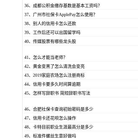
36、成都公积金缴存基数是基本工资吗？
37、广州市社保卡ApplePay怎么使用？
38、别人的信用卡怎么还款
39、工作后还可以出国留学吗
40、传媒股票有哪些龙头股
41、怎么才能当老师？
42、黄金变黑了怎么清洗会变亮
43、2019家庭农场怎么注册商标
44、信用卡要多久时间算逾期
45、怎样写辞职书 简短辞职书写法
46、合肥社保卡查询初始密码是多少
47、信用卡还花呗怎么操作
48、卡特目前职业生涯最高分是多少
49、标准件螺丝生意好做吗