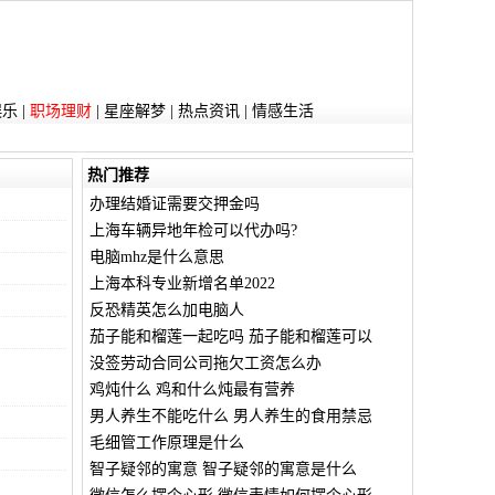
娱乐
|
职场理财
|
星座解梦
|
热点资讯
|
情感生活
热门推荐
办理结婚证需要交押金吗
上海车辆异地年检可以代办吗?
电脑mhz是什么意思
上海本科专业新增名单2022
反恐精英怎么加电脑人
茄子能和榴莲一起吃吗 茄子能和榴莲可以
没签劳动合同公司拖欠工资怎么办
鸡炖什么 鸡和什么炖最有营养
男人养生不能吃什么 男人养生的食用禁忌
毛细管工作原理是什么
智子疑邻的寓意 智子疑邻的寓意是什么