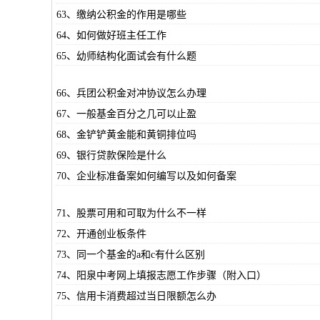
63、缴纳公积金的作用是哪些
64、如何做好班主任工作
65、幼师结构化面试会有什么题
66、兵团公积金对冲协议怎么办理
67、一般基金百分之几可以止盈
68、金铲铲黄金能和黄铜排位吗
69、银行贷款保险是什么
70、企业标准备案如何编写以及如何备案
71、股票可用和可取为什么不一样
72、开通创业板条件
73、同一个基金的a和c有什么区别
74、阳泉中考网上填报志愿工作步骤（附入口）
75、信用卡消费超过当日限额怎么办