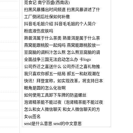
觅食记 南宁百盛(西南店)
扫黑风暴播出时间频道 扫黑风暴讲述了什
工厂倒闭后社保如何补缴
抖音毛毛姐介绍 抖音毛毛姐的个人简介
粉底液伤皮肤吗
熟普洱属于什么茶类 熟普洱是属于什么茶
燕窝能跟桃胶一起炖吗 燕窝能跟桃胶放一
豆腐脑的调料汁怎么熬 怎么熬豆腐脑的调
全面战争三国无法启动怎么办 卡logo
公司乔迁之喜送什么 公司乔迁之喜礼物推
我只喜欢你郝五一结局 郝五一和赵观潮在
快讯！拜登宣称，如实现改革，将支持日本
眼角是圆的怎么化妆啊
如何使用工具卸下车牌的防盗螺丝
泡肾精茶能不能过夜（泡肾精茶能不能过夜
怎么和女人微信聊天 和女人微信聊天的方
女qq签名
send是什么意思 send的中文意思