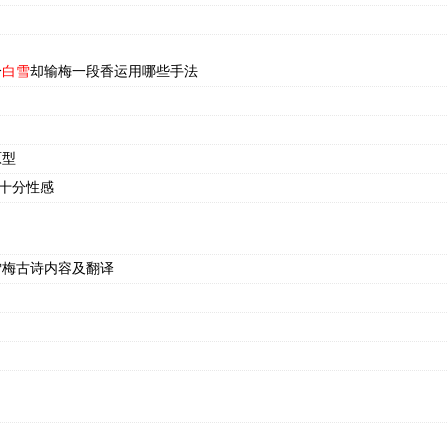
分
白雪
却输梅一段香运用哪些手法
名
原型
十分性感
雪梅古诗内容及翻译