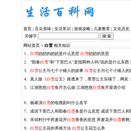
首页
|
舌尖美味
|
生活常识
|
游戏攻略
|
儿童教育
|
文化历史
关键字:
网站首页
>
白雪
相关知识
1、
白雪
皑皑的皑皑是什么意思
白雪
皑皑的意思
2、“阳春
白雪
”和“下里巴人”是指两种人吗?说的是什么东西
3、
白雪
公主与七个小矮人的故事
白雪
公主与七个小矮人的
4、真人版《
白雪
公主》路透来了，黑雪公主实锤了，网友
5、江湖悠悠
白雪
鱼芹怎么做 江湖悠悠
白雪
鱼芹菜谱介绍
6、杨幂演
白雪
的电视剧叫什么名字
7、成语下里巴人和阳春
白雪
各是什么意思 成语下里巴人和
8、宋词村行中荞麦花开
白雪
香香的意思 荞麦花开
白雪
香释
9、
白雪
公主花的养殖方法
白雪
公主花怎么养