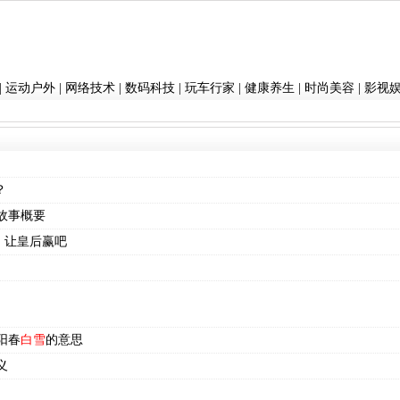
|
运动户外
|
网络技术
|
数码科技
|
玩车行家
|
健康养生
|
时尚美容
|
影视
？
故事概要
：让皇后赢吧
阳春
白雪
的意思
义