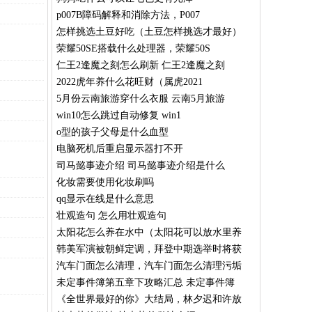
p007B障码解释和消除方法，P007
怎样挑选土豆好吃（土豆怎样挑选才最好）
荣耀50SE搭载什么处理器，荣耀50S
仁王2逢魔之刻怎么刷新 仁王2逢魔之刻
2022虎年养什么花旺财（属虎2021
5月份云南旅游穿什么衣服 云南5月旅游
win10怎么跳过自动修复 win1
o型的孩子父母是什么血型
电脑死机后重启显示器打不开
司马懿事迹介绍 司马懿事迹介绍是什么
化妆需要使用化妆刷吗
qq显示在线是什么意思
壮观造句 怎么用壮观造句
太阳花怎么养在水中（太阳花可以放水里养
韩美军演被朝鲜定调，拜登中期选举时将获
汽车门面怎么清理，汽车门面怎么清理污垢
未定事件簿第五章下攻略汇总 未定事件簿
《全世界最好的你》大结局，林夕迟和许放