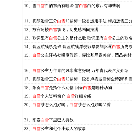
10、雪
白雪
白的东西有哪些 雪
白雪
白的东西有哪些啊
11、梅须逊雪三分
白雪
却输梅一段香运用手法 梅须逊雪三
12、故宫角楼
白雪
纷飞，历史感瞬间拉满
13、歌词里有
白雪
公主的是什么歌 歌词里有
白雪
公主的歌
14、碧蓝航线杉是谁 碧蓝航线浮樱影华复刻驱逐
白雪
历史
15、
白雪
公主泽格勒晒度假照，穿比基尼露美背，凹凸身材
16、
白雪
公主万年青的风水寓意好吗 万年青代表含义介绍
17、梅须逊雪三分
白雪
却输梅一段香卢梅坡雪梅全诗翻译 
18、阳春
白雪
是指什么动物 阳春
白雪
是哪种动物
19、
白雪
个人资料简介
白雪
详细介绍
20、
白雪
茶怎么泡好喝，
白雪
茶怎么泡好喝又香
21、阳春
白雪
下里巴人典故
22、
白雪
公主和七个小矮人的故事