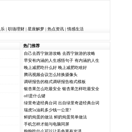
娱乐
|
职场理财
|
星座解梦
|
热点资讯
|
情感生活
热门推荐
自己去西宁旅游攻略 去西宁旅游的攻略
早安有内涵的人生感悟句子 有内涵的人生
晚上减肥吃什么好 晚上减肥吃啥好
腾讯视频会议怎么转换摄像头
调研报告的格式调研报告格式模板
银杏果怎么吃最安全 银杏果怎样吃最安全
off是什么键
绿里奇迹经典台词 出自绿里奇迹经典台词
瑞虎5x油耗多少钱一公里?
鲜奶炖蛋的做法 鲜奶炖蛋简单做法
手机怎样才能与电脑同屏
狗狗吃什么可以让毛色更有光泽