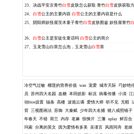
23、决战平安京青竹
白雪
皮肤怎么获取 青竹
白雪
皮肤获取
24、
白雪
公主的主要内容
白雪
公主的主要内容是什么
25、阴阳师妖怪屋茨木童子青竹
白雪
皮肤图鉴 妖怪屋青竹
26、
白雪
公主是安徒生童话吗
白雪
公主的简介
27、玉龙雪山白茶怎么泡，玉龙雪山
白雪
茶
冷空气过敏
榴莲的营养价值
wan
宠爱
城市天际
巧妙绝
员
苏州四大名园
血糖
本田皓影
标况
病毒传播
小清
江
动bios设置
辐条
高楼
波诡云谲
爱情大师
听不见
无暇
背
三视图画法
苏御
大秦赋
少年四大名捕
猪八戒照镜子
年春天
不错
荷兰
内存
老麻
惊悚片
三藩
uplay
鲜百合
玛索
分离的英文
因为爱情有多美
吴谨言
风雨同舟
老妪