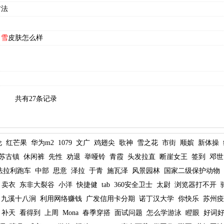
方法
白雪
皮肤怎么样
共有27条记录
伦
红芒果
华为m2
1079
文广
鸡翅尖
歌神
雪之花
市街
顺嫔
新体操
苏古镇
休闲裤
先性
劝退
举哑铃
青霞
头发拉直
断崖女王
签到
邓世
法拉利跑车
中部
思意
泽拉
于青
施瓦泽
风景园林
国家二级保护动物
卖衣
东非大裂谷
小洋
快捷健
tab
360安全卫士
太尉
浏览器打不开
九溪十八涧
利用网络赚钱
广发信用卡分期
诺丁汉大学
你快乐
苏州疫
补天
看得到
上周
Mona
春季穿搭
面试问题
怎么学游泳
瞪眼
好词