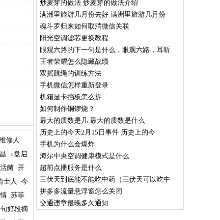
炒麦芽的做法 炒麦芽的做法介绍
满洲里旅游几月份去好 满洲里旅游几月份
魂斗罗归来如何取消微信关联
阳光空调滤芯更换教程
眼观六路的下一句是什么，眼观六路，耳听
王者荣耀怎么隐藏战绩
双摇跳绳的训练方法
手机微信怎样重新登录
机箱显卡挡板怎么拆
如何制作铜锣烧？
最大的质数是几 最大的质数是什么
历史上的今天2月15日事件 历史上的今
维修人
手机为什么会爆炸
昌
u盘启
海尔中央空调健康模式是什么
活菌
开
超前点播服务是什么
三伏天到底能不能吃中药（三伏天可以吃中
骑士人
今
拼多多流量悬浮窗怎么关闭
情
苏菲
交通违章最晚多久通知
好句好段摘