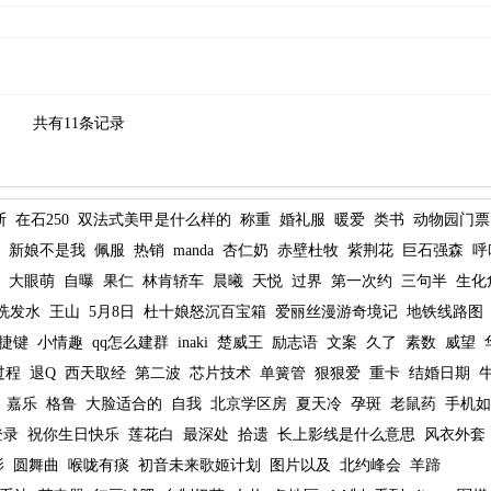
共有11条记录
斯
在石250
双法式美甲是什么样的
称重
婚礼服
暖爱
类书
动物园门票
新娘不是我
佩服
热销
manda
杏仁奶
赤壁杜牧
紫荆花
巨石强森
呼
大眼萌
自曝
果仁
林肯轿车
晨曦
天悦
过界
第一次约
三句半
生化
洗发水
王山
5月8日
杜十娘怒沉百宝箱
爱丽丝漫游奇境记
地铁线路图
捷键
小情趣
qq怎么建群
inaki
楚威王
励志语
文案
久了
素数
威望
过程
退Q
西天取经
第二波
芯片技术
单簧管
狠狠爱
重卡
结婚日期
嘉乐
格鲁
大脸适合的
自我
北京学区房
夏天冷
孕斑
老鼠药
手机如
登录
祝你生日快乐
莲花白
最深处
拾遗
长上影线是什么意思
风衣外套
影
圆舞曲
喉咙有痰
初音未来歌姬计划
图片以及
北约峰会
羊蹄