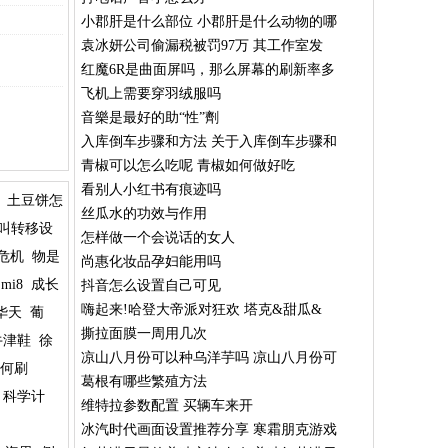
小郡肝是什么部位 小郡肝是什么动物的哪
袁冰妍公司偷漏税被罚97万 其工作室发
红魔6R是曲面屏吗，那么屏幕的刷新率多
飞机上需要穿羽绒服吗
音樂是最好的助“性”劑
入库倒车步骤和方法 关于入库倒车步骤和
青椒可以怎么吃呢 青椒如何做好吃
看别人小红书有痕迹吗
土豆饼怎
丝瓜水的功效与作用
叫转移设
怎样做一个会说话的女人
危机
物是
尚惠化妆品孕妇能用吗
mi8
成长
抖音怎么设置自己可见
嗨起来!哈登大帝派对狂欢 塔克&甜瓜&
华天
葡
撕拉面膜一周用几次
牛津鞋
徐
凉山八月份可以种乌洋芋吗 凉山八月份可
何刷
葛根有哪些繁殖方法
科学计
维特拉参数配置 买辆车来开
冰汽时代画面设置推荐分享 寒霜朋克游戏