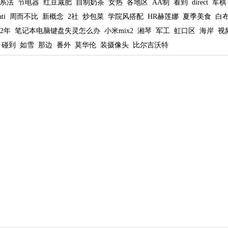
系法
节电器
红豆减肥
自制奶茶
女热
各地区
AA制
看到
direct
军棋
ati
周而不比
新概念
2社
炒包菜
学院风搭配
HR赫莲娜
夏季美食
白
2年
笔记本电脑键盘失灵怎么办
小米mix2
湘琴
军工
虹口区
海岸
视
碰到
如雪
那边
番外
莫华伦
装摄像头
比尔吉沃特