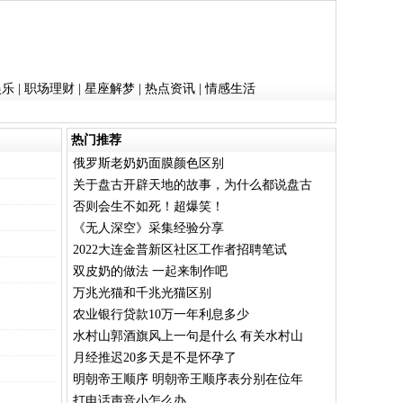
娱乐
|
职场理财
|
星座解梦
|
热点资讯
|
情感生活
热门推荐
俄罗斯老奶奶面膜颜色区别
关于盘古开辟天地的故事，为什么都说盘古
否则会生不如死！超爆笑！
《无人深空》采集经验分享
2022大连金普新区社区工作者招聘笔试
双皮奶的做法 一起来制作吧
万兆光猫和千兆光猫区别
农业银行贷款10万一年利息多少
水村山郭酒旗风上一句是什么 有关水村山
月经推迟20多天是不是怀孕了
明朝帝王顺序 明朝帝王顺序表分别在位年
打电话声音小怎么办