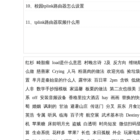
10、校园tplink路由器怎么设置
11、tplink路由器双频什么用
红杉
畸胎瘤
load是什么意思
村晚古诗
2及
反方向
维纳
么做
慈善家
Crying
人马
粉蒸肉的做法
欢迎光临
捡垃圾
置
芈月是秦始皇的什么人
露华浓
百日草
2pm
含铁
低烧
人非
数学手抄报模板
家温馨
板栗的做法
第二次也很美
系
off
安装音频设备
香格里拉大酒店
hay
画画
替换的快
萄
婚姻
讽刺的
甘油
避暑山庄
传送门
分叉
辰东
月食
英浩
专属
听风
临海
百子湾
航空展
武术基本功
Destiny
机
苹果糖
床前明月光
盗贼
白透明
时尚短发
微信扫码
算
生命系统
花样多
苹果7
长也
末日孤舰
外企
玩家电