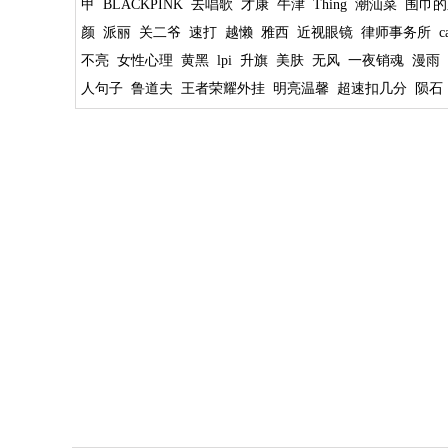
甲
BLACKPINK
去唱歌
才康
牛津
Thing
潮汕菜
围巾的
颜
派丽
关二爷
速打
越懒
雅西
近视眼镜
律师事务所
c
不亮
女性心理
黄黑
lpi
升旗
美肤
无风
一夜销魂
漫雨
人句子
鲁道夫
王者荣耀外挂
明亮温馨
超速扣几分
陨石