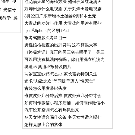
海里
侧
红花满天星的养殖方法 如何养殖红花满天
刘烨田源什么电视剧 关于刘烨田源电视剧
布
光信号
8月22日广东新增本土确诊6例和本土无
频教学
感
大青盐的功效与作用 大青盐的用途有哪些
ipad和iphone的区别 iPad
报考驾照多久考科目一
男性婚检检查的出肝炎吗 这不算很大事
《终极笔记》真正的吴三省去哪里了，吴三
可以用洗衣机洗内裤吗，你们用洗衣机洗内
奥迪a5 奥迪a5报价及图片
两岁宝宝缺钙怎么办 家长需要特别关注
追求“肉欲之欢”等同提早迈入“性死亡”
古装怎么用发带绑头发
煮皮皮虾几分钟后熟 皮皮虾煮几分钟才会
如何制作微信小程序店铺，如何制作微信小
汽车没开空调怎么有热风出来
冬天女性适合喝什么茶 冬天女性适合喝什
怎样克服上台的紧张