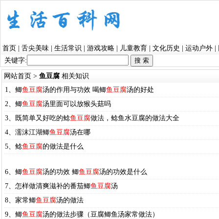
首页
|
舌尖美味
|
生活常识
|
游戏攻略
|
儿童教育
|
文化历史
|
运动户外
|
关键字:
网站首页
>
鱼豆腐
相关知识
1、鲫
鱼豆腐
汤的作用与功效 喝鲫
鱼豆腐
汤的好处
2、鲫
鱼豆腐
汤里面可以放猴头菇吗
3、既简单又好吃的鲶
鱼豆腐
做法，鲶鱼水豆腐的做法大全
4、濡沫江湖鲫
鱼豆腐
汤在哪
5、鲶
鱼豆腐
的做法是什么
6、鲫
鱼豆腐
汤的功效 鲫
鱼豆腐
汤的功效是什么
7、怎样做清爽滋补的番茄鲫
鱼豆腐
汤
8、家常鲫
鱼豆腐
汤的做法
9、鲫
鱼豆腐
汤的做法步骤（豆腐鲫鱼汤家常做法）