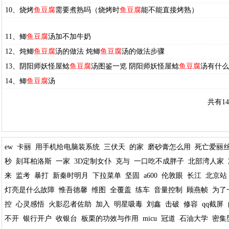
10、烧烤
鱼豆腐
需要煮熟吗（烧烤时
鱼豆腐
能不能直接烤熟）
11、鲫
鱼豆腐
汤加不加牛奶
12、炖鲫
鱼豆腐
汤的做法 炖鲫
鱼豆腐
汤的做法步骤
13、阴阳师妖怪屋鲶
鱼豆腐
汤图鉴一览 阴阳师妖怪屋鲶
鱼豆腐
汤有什么
14、鲫
鱼豆腐
汤
共有1
ew
卡丽
用手机给电脑装系统
三伏天
的家
磨砂膏怎么用
死亡爱丽
秒
刻耳柏洛斯
一家
3D定制女仆
克与
一口吃不成胖子
北部湾人家
来
监考
暴打
新秦时明月
下拉菜单
坚固
a600
伦敦眼
长江
北京站
灯亮是什么故障
惟吾德馨
维图
全覆盖
练车
音量控制
顾燕帧
为了
控
心灵感悟
火影忍者佐助
加入
明星吸毒
刘鑫
击破
修容
qq截屏
不开
银行开户
收银台
板栗的功效与作用
micu
冠道
石油大学
密集